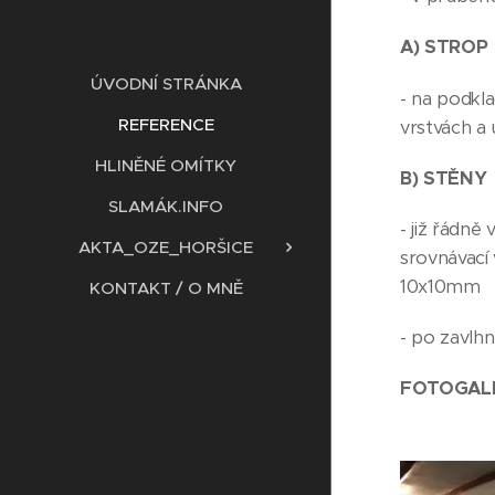
A) STROP
ÚVODNÍ STRÁNKA
- na podkla
REFERENCE
vrstvách a
HLINĚNÉ OMÍTKY
B) STĚNY
SLAMÁK.INFO
- již řádn
AKTA_OZE_HORŠICE
srovnávací
10x10mm
KONTAKT / O MNĚ
- po zavlh
FOTOGALER