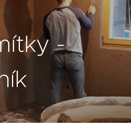
ítky -
ník