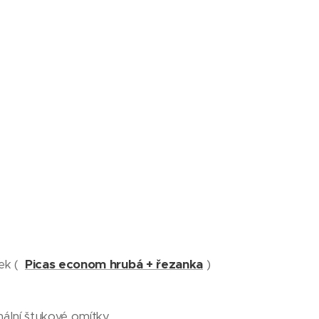
Picas econom hrubá + řezanka
)
tek (
nální štukové omítky