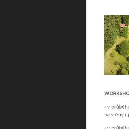
WORKSHOP
- v průběh
na stěny (
- v průběhu