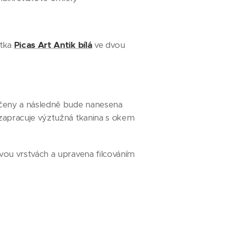
Picas Art Antik bílá
ítka
ve dvou
hčeny a následně bude nanesena
zapracuje výztužná tkanina s okem
vou vrstvách a upravena filcováním