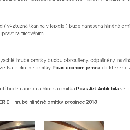
d ( výztužná tkanina v lepidle ) bude nanesena hliněná om
 upravena filcováním
ě vyschlé hrubé omítky budou obroušeny, odpašněny, navl
 vrstva z hliněné omítky
Picas econom jemná
do které se 
nutí bude nanesena hliněná omítka
Picas Art Antik bílá
ve d
IE - hrubé hliněné omítky prosinec 2018