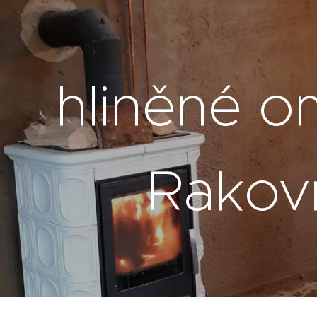
hliněné om
Rakov