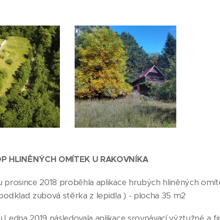
 HLINĚNÝCH OMÍTEK U RAKOVNÍKA
u prosince 2018 proběhla aplikace hrubých hliněných omí
 podklad zubová stěrka z lepidla ) - plocha 35 m2
 Ledna 2019 následovala aplikace srovnávací výztužné a fi