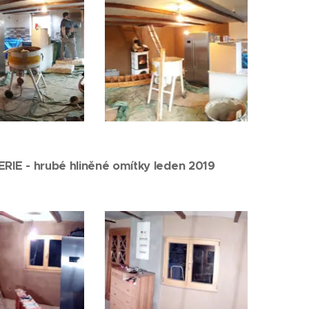
IE - hrubé hliněné omítky leden 2019