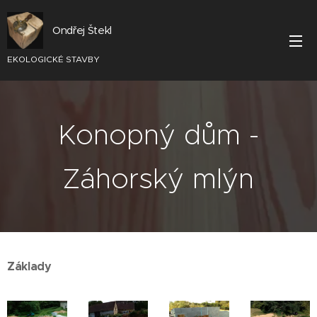
Ondřej Štekl
EKOLOGICKÉ STAVBY
Konopný dům -
Záhorský mlýn
Základy