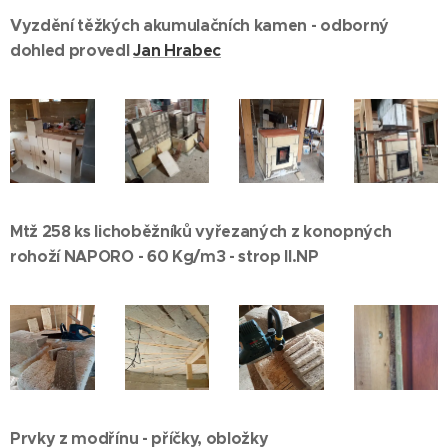
Vyzdění těžkých akumulačních kamen - odborný
dohled provedl
Jan Hrabec
Mtž 258 ks lichoběžníků vyřezaných z konopných
rohoží NAPORO - 60 Kg/m3 - strop II.NP
Prvky z modřínu - příčky, obložky